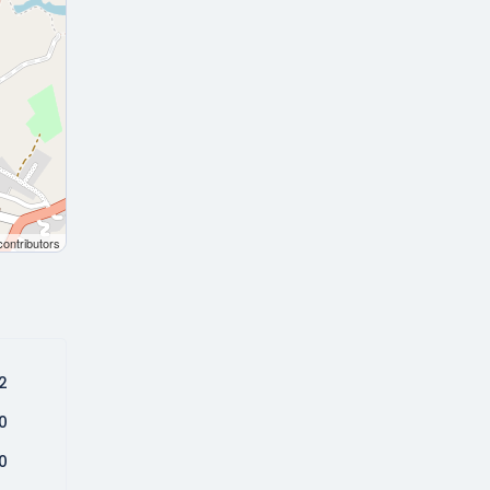
ontributors
2
0
0