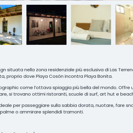
n situata nella zona residenziale più esclusiva di Las Terre
ta, proprio dove Playa Cosón incontra Playa Bonita.
ographic come l’ottava spiaggia più bella del mondo. Offre u
e, si trovano ottimi ristoranti, scuole di surf, art hut e beac
eale per passeggiare sulla sabbia dorata, nuotare, fare sno
le palme o ammirare splendidi tramonti.