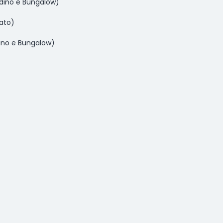
rdino e Bungalow)
ato)
ino e Bungalow)