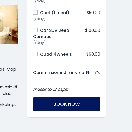
(/day)
Chef (1 meal)
$50,00
(/day)
Car SUV Jeep
$100,00
Compas
(/day)
Quad 4Wheels
$60,00
nas, Cap
Commissione di servizio
7%
n mix di
massimo 12 ospiti
h club.
BOOK NOW
rkeling,