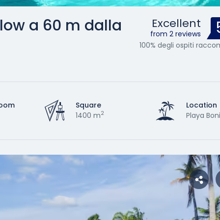
ow a 60 m dalla
Excellent
from 2 reviews
100% degli ospiti rac
room
Square
Location
2
1400 m
Playa Bon