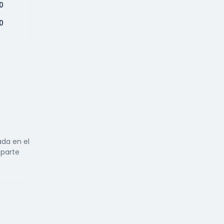
0
0
ada en el
 parte