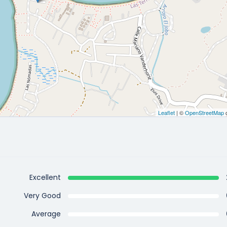
Leaflet
| ©
OpenStreetMap
c
Excellent
Very Good
Average