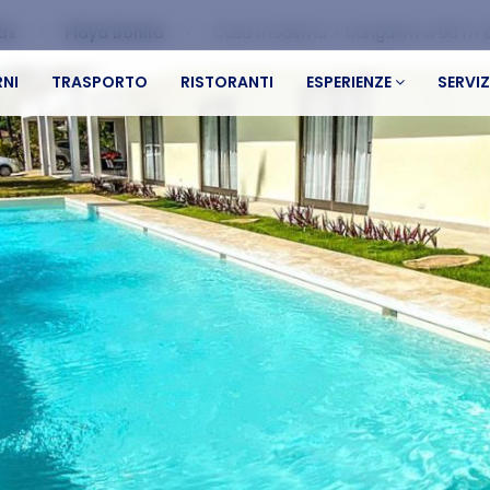
as
Playa Bonita
Casa moderna + bungalow a 60 m da
NI
TRASPORTO
RISTORANTI
ESPERIENZE
SERVIZ