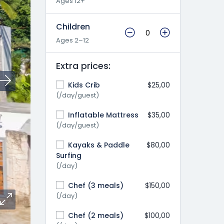
Ages 12+
Children
Ages 2–12
Extra prices:
Kids Crib
$25,00
(/day/guest)
Inflatable Mattress
$35,00
(/day/guest)
Kayaks & Paddle
$80,00
Surfing
(/day)
Chef (3 meals)
$150,00
(/day)
Chef (2 meals)
$100,00