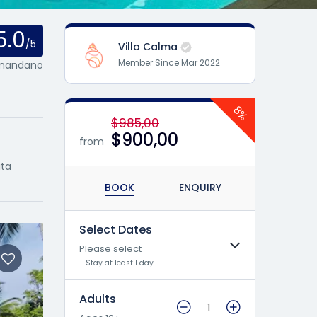
5.0
/5
Villa Calma
Member Since Mar 2022
comandano
8%
$985,00
$900,00
from
ita
BOOK
ENQUIRY
Select Dates
Please select
- Stay at least 1 day
Adults