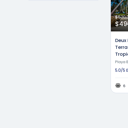
$520,
$49
Deux 
Terra
Tropi
Playa 
5.0/5
6