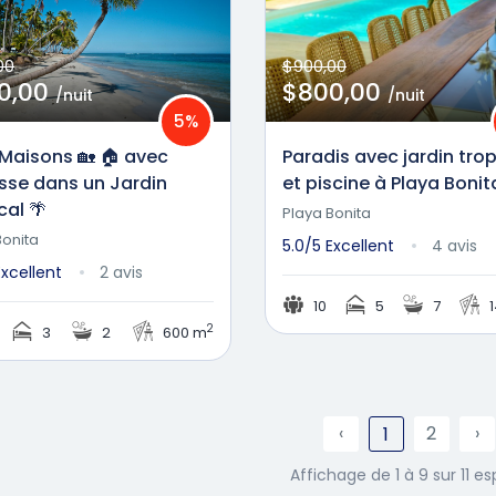
00
$900,00
0,00
$800,00
/nuit
/nuit
5%
Maisons 🏡 🏠 avec
Paradis avec jardin trop
sse dans un Jardin
et piscine à Playa Bonit
cal 🌴
Playa Bonita
Bonita
5.0/5
Excellent
4 avis
Excellent
2 avis
10
5
7
1
2
3
2
600 m
‹
2
›
1
Affichage de 1 à 9 sur 11 e