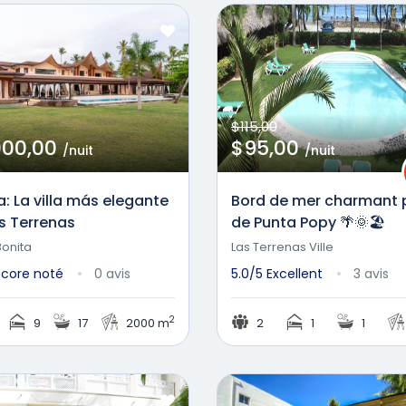
$115,00
000,00
$95,00
/nuit
/nuit
: La villa más elegante
Bord de mer charmant 
s Terrenas
de Punta Popy 🌴🌞🏖️
Bonita
Las Terrenas Ville
ncore noté
0 avis
5.0/5
Excellent
3 avis
2
9
17
2000 m
2
1
1