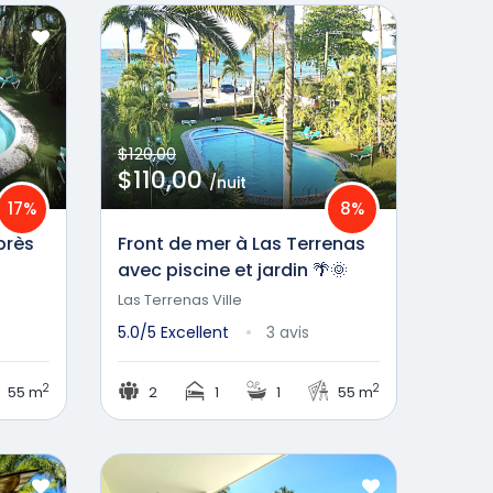
$120,00
$110,00
/nuit
17%
8%
près
Front de mer à Las Terrenas
avec piscine et jardin 🌴🌞
Las Terrenas Ville
5.0/5
Excellent
3 avis
2
2
55 m
2
1
1
55 m