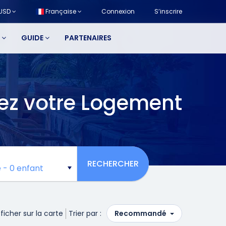
USD
Française
Connexion
S’inscrire
S
GUIDE
PARTENAIRES
ez votre Logement
RECHERCHER
e
-
0 enfant
ficher sur la carte
Trier par :
Recommandé