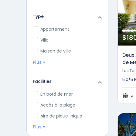
Type
Appartement
$200,
$18
Villa
Maison de ville
Deux
de Me
Plus
Las Ter
5.0/5
Facilities
En bord de mer
4
Accès à la plage
Aire de pique-nique
Plus