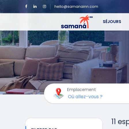
hello@samanainn.com
SÉJOURS
Emplacement
11 es