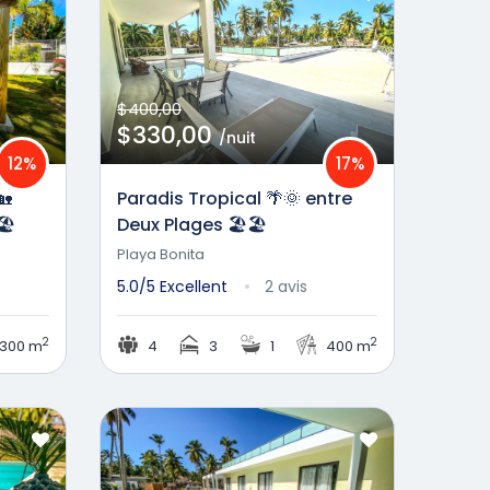
$400,00
$330,00
/nuit
12%
17%
🏡
Paradis Tropical 🌴🌞 entre
️
Deux Plages 🏖️🏖️
Playa Bonita
5.0/5
Excellent
2 avis
2
2
300 m
4
3
1
400 m