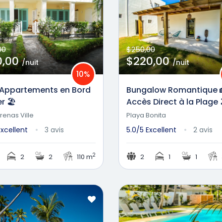
00
$250,00
0,00
$220,00
/nuit
/nuit
10%
 Appartements en Bord
Bungalow Romantique 
r 🏖️
Accès Direct à la Plage 
renas Ville
Playa Bonita
Excellent
3 avis
5.0/5
Excellent
2 avis
2
2
2
110 m
2
1
1