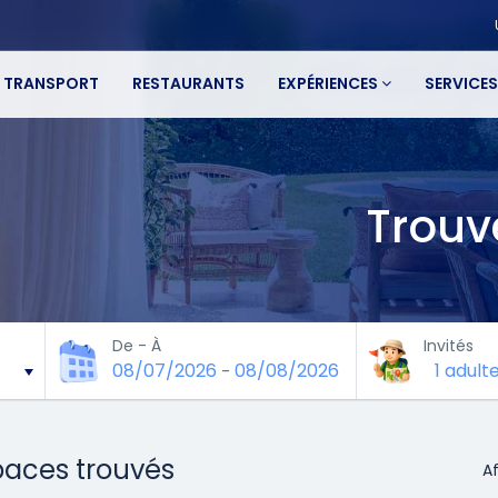
TRANSPORT
RESTAURANTS
EXPÉRIENCES
SERVICE
Trouv
De - À
Invités
08/07/2026
08/08/2026
1 adult
-
paces trouvés
Af