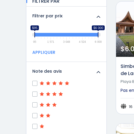
FILTRER PAR
Filtrer par prix
$95
$6 000
95
1 571
3 048
4 524
6 000
$6.
APPLIQUER
Simba
Note des avis
de La
Playa 
Pas e
16