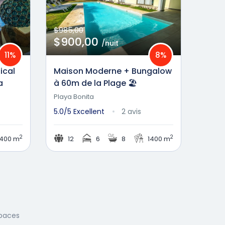
$985,00
$900,00
/nuit
11%
8%
ical
Maison Moderne + Bungalow
a
à 60m de la Plage 🏖️
Playa Bonita
5.0/5
Excellent
2 avis
2
2
400 m
12
6
8
1400 m
spaces