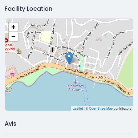
Facility Location
+
−
Leaflet
| ©
OpenStreetMap
contributors
Avis