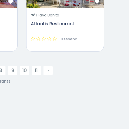
Playa Bonita
Atlantis Restaurant
0 reseña
8
9
10
11
›
urants