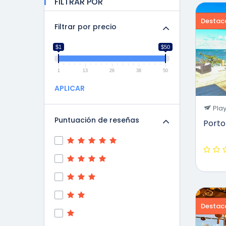
FILTRAR POR
Destac
Filtrar por precio
$1
$50
1
13
26
38
50
APLICAR
Play
Puntuación de reseñas
Porto
Destac