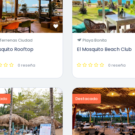
Terrenas Ciudad
Playa Bonita
squito Rooftop
El Mosquito Beach Club
0 reseña
0 reseña
ado
Destacado