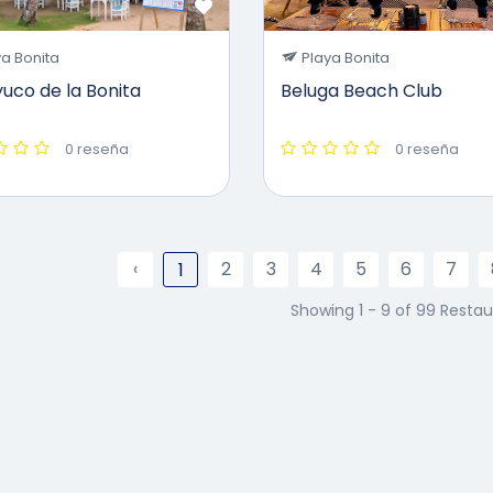
a Bonita
Playa Bonita
yuco de la Bonita
Beluga Beach Club
0 reseña
0 reseña
‹
2
3
4
5
6
7
1
Showing 1 - 9 of 99 Resta