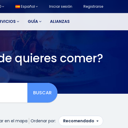
D
Español
Iniciar sesión
Registrarse
RVICIOS
GUÍA
ALIANZAS
de quieres comer?
BUSCAR
ar en el mapa
Ordenar por:
Recomendado