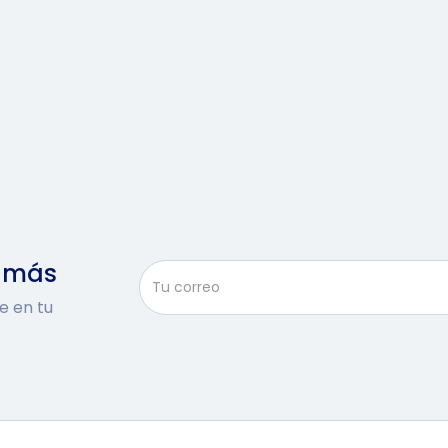
y más
e en tu