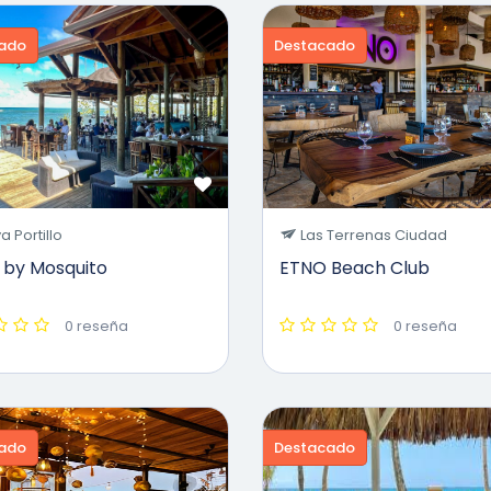
ado
Destacado
a Portillo
Las Terrenas Ciudad
 by Mosquito
ETNO Beach Club
0 reseña
0 reseña
ado
Destacado